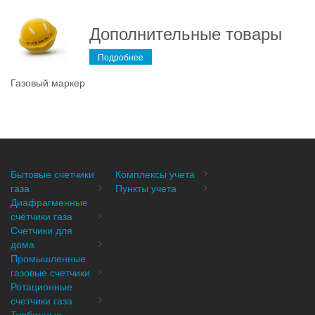
Дополнительные товары
Подробнее
Газовый маркер
Бытовые счетчики
Комплексы учета
газа
Пункты учета
Диафрагменные
счётчики газа
Счетчики для
дома
Промышленные
газовые счетчики
Ротационные
счетчики газа
Турбинные