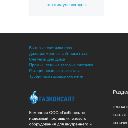
ответим уже сегодня.
Бытовые счетчики газа
Диафрагменные счётчики газа
Счетчики для дома
Промышленные газовые счетчики
Ротационные счетчики газа
Турбинные газовые счетчики
Разде
КОМПАН
Компания ООО «ГазКонсалт»
КАТАЛОГ
надежный поставщик газового
ПРОИЗВО
оборудования для внутреннего и