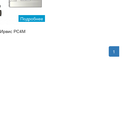
Подробнее
Ирвис РС4М
1