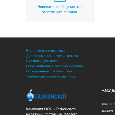
Напишите сообщение, мы
ответим уже сегодня.
Бытовые счетчики газа
Диафрагменные счётчики газа
Счетчики для дома
Промышленные газовые счетчики
Ротационные счетчики газа
Турбинные газовые счетчики
Разде
КОМПАН
Компания ООО «ГазКонсалт»
КАТАЛОГ
надежный поставщик газового