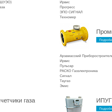
, ШУЭО)
Ирвис
аза
Прогресс
ЭПО СИГНАЛ
Техномер
Пром
Подробн
Арзамасский Приборостроител
Ирвис
Пульсар
РАСКО Газэлектроника
Сигнал
Таугаз
Эмис
четчики газа
ИПУГ
Подробн