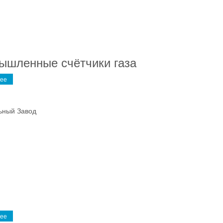
ышленные счётчики газа
ее
ьный Завод
ее