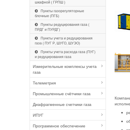
шкафной ( ГРПШ )
Пункты газорегуляторные
блочные (ПГБ)
Пункты редуцирования газа (
ПРДГ и ПУРДГ)
Пункты учета и редуцирования
газа ( ПУГ Р, ШУГО, ШУЭО)
Пункты учета расхода газа (ПУГ)
и редуцирования газа
Измерительные комплексы учета
газа
Телеметрия
Промышленные счётчики газа
Компани
исполне
Диафрагменные счетчики газа
р
ИПУГ
о
Программное обеспечение
з