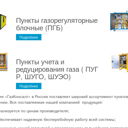
Пункты газорегуляторные
блочные (ПГБ)
Подробнее
Пункты учета и
редуцирования газа ( ПУГ
Р, ШУГО, ШУЭО)
Подробнее
я «ГазКонсалт» в России поставляет широкий ассортимент пунктов
нии. Вся поставляемая нашей компанией продукция:
еализуется по ценам производителя;
беспечивает надежную бесперебойную работу всей системы;
ащищена нашей гарантией и предложением дальнейшего сервисног