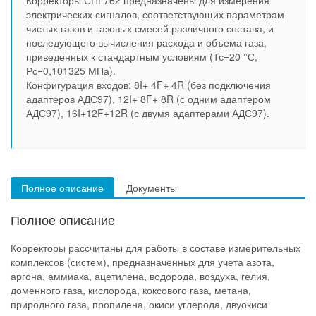
Корректоры СПГ762 предназначены для измерения
электрических сигналов, соответствующих параметрам
чистых газов и газовых смесей различного состава, и
последующего вычисления расхода и объема газа,
приведенных к стандартным условиям (Тс=20 °С,
Рс=0,101325 МПа).
Конфигурация входов: 8I+ 4F+ 4R (без подключения
адаптеров АДС97), 12I+ 8F+ 8R (с одним адаптером
АДС97), 16I+12F+12R (с двумя адаптерами АДС97).
Полное описание
Документы
Полное описание
Корректоры рассчитаны для работы в составе измерительных
комплексов (систем), предназначенных для учета азота,
аргона, аммиака, ацетилена, водорода, воздуха, гелия,
доменного газа, кислорода, коксового газа, метана,
природного газа, пропилена, окиси углерода, двуокиси