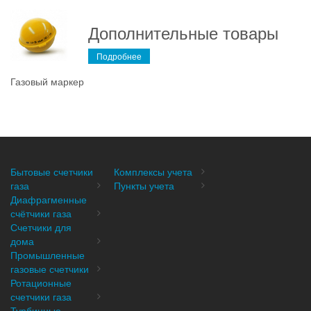
Дополнительные товары
Подробнее
Газовый маркер
Бытовые счетчики
Комплексы учета
газа
Пункты учета
Диафрагменные
счётчики газа
Счетчики для
дома
Промышленные
газовые счетчики
Ротационные
счетчики газа
Турбинные