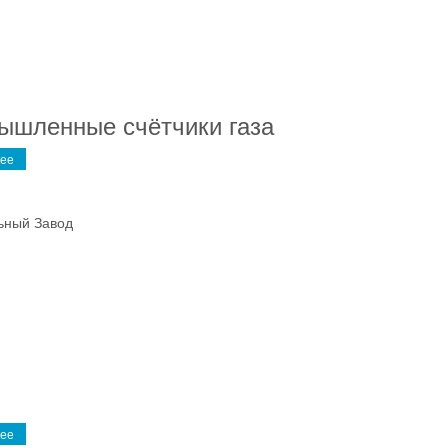
ышленные счётчики газа
ее
ьный Завод
ее