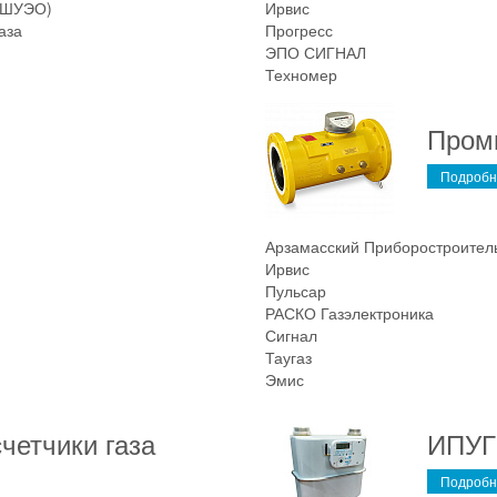
, ШУЭО)
Ирвис
аза
Прогресс
ЭПО СИГНАЛ
Техномер
Пром
Подробн
Арзамасский Приборостроител
Ирвис
Пульсар
РАСКО Газэлектроника
Сигнал
Таугаз
Эмис
четчики газа
ИПУГ
Подробн