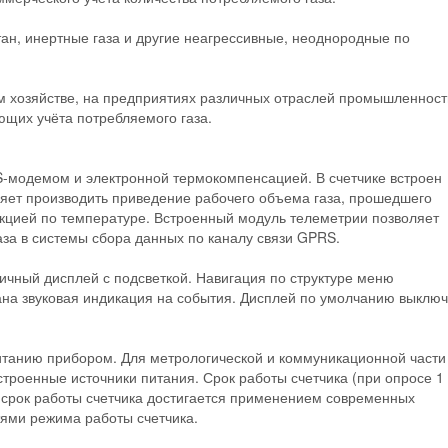
тан, инертные газа и другие неагрессивные, неоднородные по
м хозяйстве, на предприятиях различных отраслей промышленност
ющих учёта потребляемого газа.
S-модемом и электронной термокомпенсацией. В счетчике встроен
яет производить приведение рабочего объема газа, прошедшего
рекцией по температуре. Встроенный модуль телеметрии позволяет
аза в системы сбора данных по каналу связи GPRS.
ичный дисплей с подсветкой. Навигация по структуре меню
ана звуковая индикация на события. Дисплей по умолчанию выклю
итанию прибором. Для метрологической и коммуникационной части
троенные источники питания. Срок работы счетчика (при опросе 1
й срок работы счетчика достигается применением современных
ями режима работы счетчика.