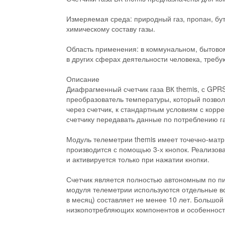
Измеряемая среда: природный газ, пропан, бу
химическому составу газы.
Область применения: в коммунальном, бытово
в других сферах деятельности человека, требу
Описание
Диафрагменный счетчик газа ВК themis, с GPR
преобразователь температуры, который позвол
через счетчик, к стандартным условиям с кор
счетчику передавать данные по потреблению г
Модуль телеметрии themis имеет точечно-матр
производится с помощью 3-х кнопок. Реализов
и активируется только при нажатии кнопки.
Счетчик является полностью автономным по п
модуля телеметрии используются отдельные вс
в месяц) составляет не менее 10 лет. Большо
низкопотребляющих компонентов и особенност