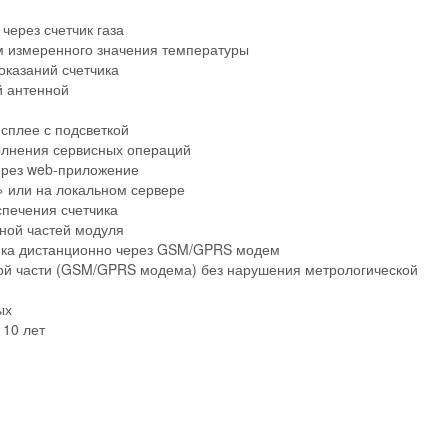
через счетчик газа
м измеренного значения температуры
казаний счетчика
й антенной
сплее с подсветкой
олнения сервисных операций
ерез web-приложение
» или на локальном сервере
печения счетчика
ной частей модуля
ика дистанционно через GSM/GPRS модем
ой части (GSM/GPRS модема) без нарушения метрологической
ых
 10 лет